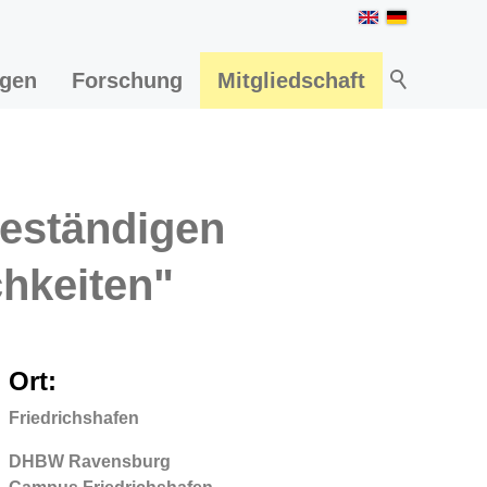
ngen
Forschung
Mitgliedschaft
beständigen
hkeiten"
Ort:
Friedrichshafen
DHBW Ravensburg