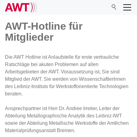
AWT-Hotline für
Mitglieder
AWT
Die AWT Hotline ist Anlaufstelle für erste vertrauliche
Vorstand
Ratschläge bei akuten Problemen auf allen
Verwaltungsrat
Arbeitsgebieten der AWT. Voraussetzung ist, Sie sind
Mitglied der AWT. Sie werden von WissenschaftlerInnen
Wissenschaftlicher Beirat
des Leibniz-Instituts für Werkstofforientierte Technologien
Geschäftsstelle
beraten.
Mitglied werden
Ansprechpartner ist Herr Dr. Andree Irretier, Leiter der
Preise und Ehrungen
Abteilung Metallographische Analytik des Leibniz-IWT
Mitgliederversammlung
sowie der Abteilung Metallische Werkstoffe der Amtlichen
Materialprüfungsanstalt Bremen.
Satzung