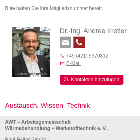
AWT-Info
Bitte halten Sie Ihre Mitgliedsnummer bereit.
HTM Journal of Heat Treatment and
Materials
Dr.-Ing. Andree Irretier
Experten-Hotline
AWT-Newsletter
+49 (421) 5370812
Netzwerk
E-Mail
Zu Kontakten hinzufügen
Veranstaltungen
Forschung
Austausch. Wissen. Technik.
Mitgliedschaft
AWT – Arbeitsgemeinschaft
Wärmebehandlung + Werkstofftechnik e. V.
Paul-Feller-Straße 1