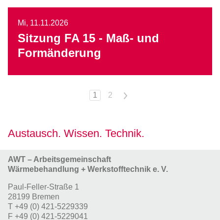
Mi,
11.11.2026
Sitzung FA 15 - Maß- und
Formänderung
1
2
>
Austausch. Wissen. Technik.
AWT – Arbeitsgemeinschaft
Wärmebehandlung + Werkstofftechnik e. V.
Paul-Feller-Straße 1
28199 Bremen
T
+49 (0) 421-5229339
F
+49 (0) 421-5229041