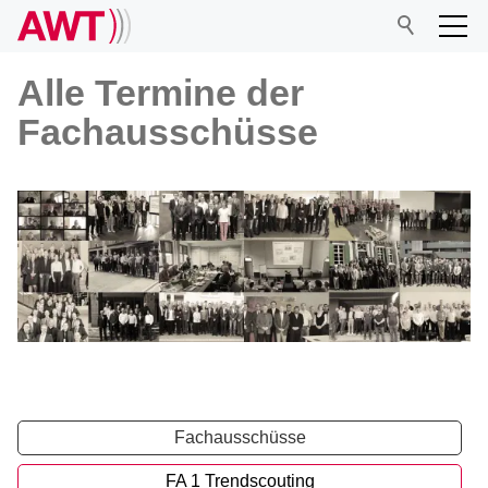
Alle Termine der
Fachausschüsse
AWT
Netzwerk
Veranstaltungen
HK HärtereiKongress
AWT-Härtereikreise
Seminare
Fachausschüsse
Fachausschüsse
FA 1 Trendscouting