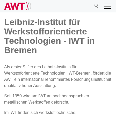
Leibniz-Institut für
Werkstofforientierte
AWT
Technologien - IWT in
Bremen
Netzwerk
Als erster Stifter des Leibniz-Instituts für
Veranstaltungen
Werkstofforientierte Technologien, IWT-Bremen, fördert die
AWT ein international renommiertes Forschungsinstitut mit
Forschung
qualitativ hoher Ausstattung.
Seit 1950 wird am IWT an hochbeanspruchten
AWT-Projektdatenbank
metallischen Werkstoffen geforscht.
Leibniz-Institut für Werkstofforientierte
Im IWT finden sich werkstofftechnische,
Technologien - IWT