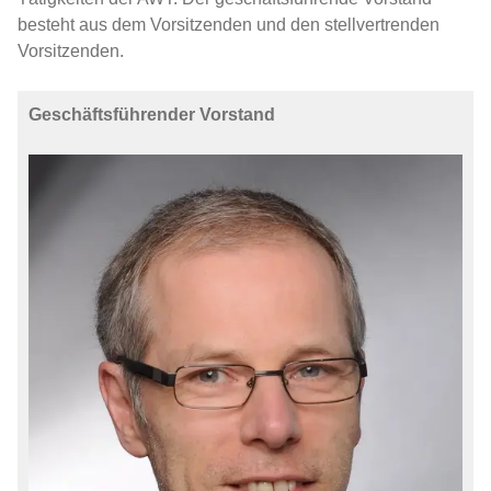
AWT-Info
besteht aus dem Vorsitzenden und den stellvertrenden
Vorsitzenden.
HTM Journal of Heat Treatment and
Materials
Geschäftsführender Vorstand
Experten-Hotline
AWT-Newsletter
Netzwerk
Veranstaltungen
Forschung
Mitgliedschaft