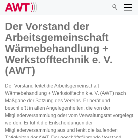
Der Vorstand der
Arbeitsgemeinschaft
AWT
Wärmebehandlung +
Werkstofftechnik e. V.
Vorstand
(AWT)
Verwaltungsrat
Wissenschaftlicher Beirat
Der Vorstand leitet die Arbeitsgemeinschaft
Geschäftsstelle
Wärmebehandlung + Werkstofftechnik e. V. (AWT) nach
Maßgabe der Satzung des Vereins. Er berät und
Mitglied werden
beschließt in allen Angelegenheiten, die von der
Preise und Ehrungen
Mitgliederversammlung oder vom Verwaltungsrat vorgelegt
werden. Er führt die Entscheidungen der
Mitgliederversammlung
Mitgliederversammlung aus und lenkt die laufenden
Satzung
Tätigkeiten der AWT. Der geschäftsführende Vorstand