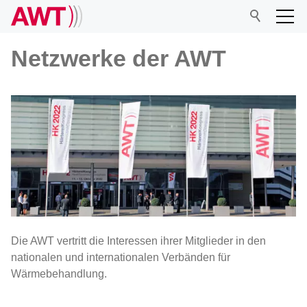
Netzwerke der AWT
AWT
Netzwerk
AWT-Fachausschüsse
AWT-Härtereikreise
Bitrix24 für AWT-Mitglieder
Die AWT vertritt die Interessen ihrer Mitglieder in den
Kooperationen
nationalen und internationalen Verbänden für
Publikationen
Wärmebehandlung.
Veranstaltungen