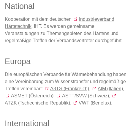
National
Forschung
Kooperation mit dem deutschen
Industrieverband
Härtetechnik
, IHT. Es werden gemeinsame
Veranstaltungen zu Themengebieten des Härtens und
Mitgliedschaft
regelmäßige Treffen der Verbandsvertreter durchgeführt.
Europa
Die europäischen Verbände für Wärmebehandlung haben
eine Vereinbarung zum Wissenstransfer und regelmäßige
Treffen vereinbart:
A3TS (Frankreich)
,
AIM (Italien)
,
ASMET (Österreich)
,
ASTT/SVW (Schweiz)
,
ATZK (Tschechische Republik)
,
VWT (Benelux)
.
International