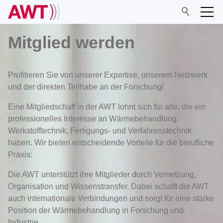
Mitglied werden
AWT
Profitieren Sie von unserer Expertise, unserem Netzwerk
und der direkten Teilhabe an der Forschung!
Netzwerk
Eine Mitgliedschaft in der AWT lohnt sich für alle, die ein
professionelles Interesse an Wärmebehandlung,
Werkstofftechnik, Fertigungs- und Verfahrenstechnik
Veranstaltungen
haben. Wir bieten entscheidende Vorteile für die berufliche
Praxis:
Forschung
Die AWT unterstützt ihre Mitglieder durch Vernetzung,
Organisation und Wissenstransfer. Dabei schafft die AWT
Mitgliedschaft
auch internationale Verbindungen und sorgt für eine starke
Position der Wärmebehandlung in Forschung und
Industrie.