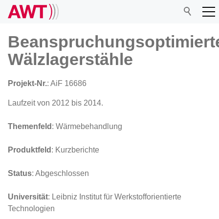
Beanspruchungsoptimiert
Wälzlagerstähle
AWT
Projekt-Nr.
: AiF 16686
Netzwerk
Laufzeit von 2012 bis 2014.
Themenfeld
: Wärmebehandlung
Veranstaltungen
Produktfeld
: Kurzberichte
Forschung
Status
: Abgeschlossen
Mitgliedschaft
Universität
: Leibniz Institut für Werkstofforientierte
Technologien