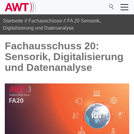
Startseite
Fachauschüsse
FA 20 Sensorik,
Digitalisierung und Datenanalyse
AWT
Fachausschuss 20:
Sensorik, Digitalisierung
Netzwerk
und Datenanalyse
Veranstaltungen
Forschung
Mitgliedschaft