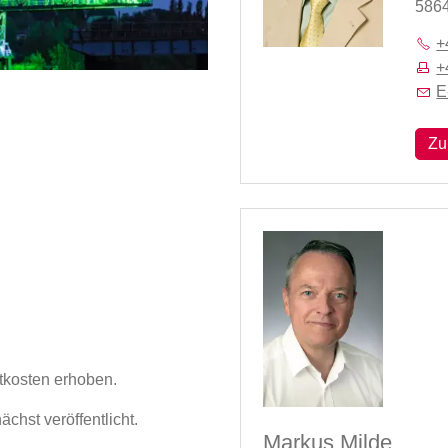
5864
+
+
E
Zu
tkosten erhoben.
hst veröffentlicht.
Markus Milde