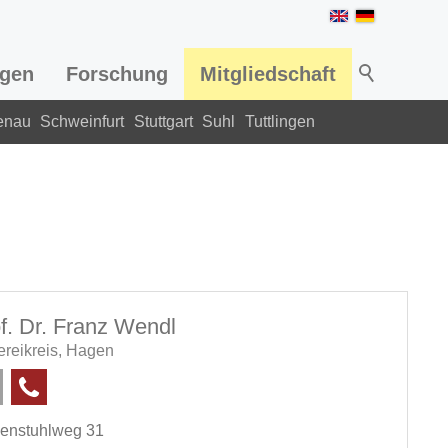
ngen
Forschung
Mitgliedschaft
enau
Schweinfurt
Stuttgart
Suhl
Tuttlingen
f. Dr. Franz Wendl
ereikreis,
Hagen
enstuhlweg 31