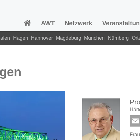
AWT
Netzwerk
Veranstaltu
hafen
Hagen
Hannover
Magdeburg
München
Nürnberg
Ort
agen
Pro
Härt
Frau