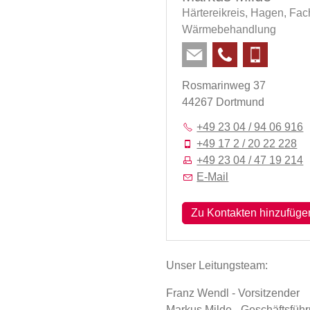
Härtereikreis,
Hagen,
Fac
Wärmebehandlung
Rosmarinweg 37
44267 Dortmund
+49 23 04 / 94 06 916
+49 17 2 / 20 22 228
+49 23 04 / 47 19 214
E-Mail
Zu Kontakten hinzufüge
Unser Leitungsteam:
Franz Wendl - Vorsitzender
Markus Milde - Geschäftsfüh