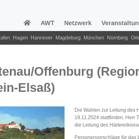
AWT
Netzwerk
Veranstaltu
hafen
Hagen
Hannover
Magdeburg
München
Nürnberg
Ort
tenau/Offenburg (Region
in-Elsaß)
Die Wahlen zur Leitung des 
19.11.2024 stattfinden. Herr 
die Leitung des Härtereikrei
Personenvorschläge für das 