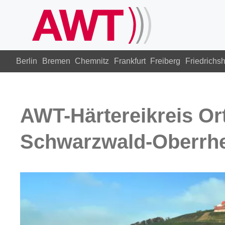
Berlin
Bremen
Chemnitz
Frankfurt
Freiberg
Friedrichs
AWT-Härtereikreis Or
Schwarzwald-Oberrhe