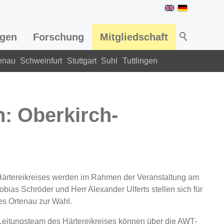
ngen
Forschung
Mitgliedschaft
enau
Schweinfurt
Stuttgart
Suhl
Tuttlingen
: Oberkirch-
Härtereikreises werden im Rahmen der Veranstaltung am
Tobias Schröder und Herr Alexander Ulferts stellen sich für
ses Ortenau zur Wahl.
Leitungsteam des Härtereikreises können über die AWT-